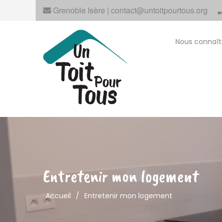
Grenoble Isère | contact@untoitpourtous.org
Nous connaît
Entretenir mon logement
Accueil
/
Entretenir mon logement