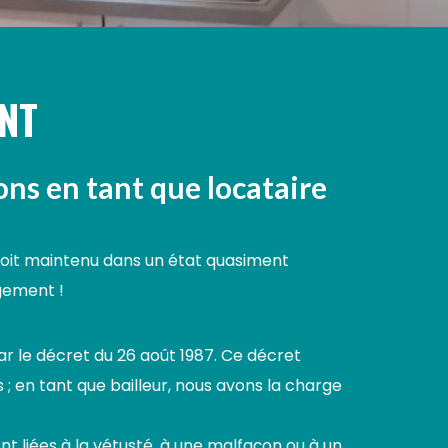
ENT
ons en tant que locataire
 soit maintenu dans un état quasiment
ogement !
ar le décret du 26 août 1987. Ce décret
 ; en tant que bailleur, nous avons la charge
t liées à la vétusté, à une malfaçon ou à un