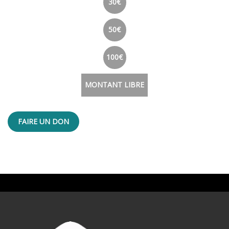
30€
50€
100€
MONTANT LIBRE
FAIRE UN DON