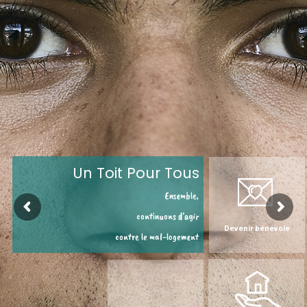
Un Toit Pour Tous
Ensemble,
continuons d'agir
Devenir bénévole
contre le mal-logement