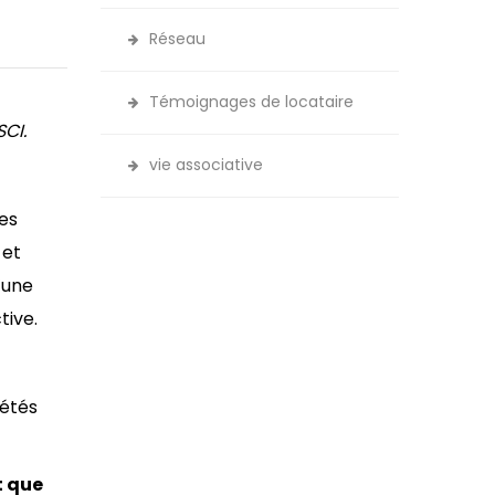
Réseau
Témoignages de locataire
CI.
vie associative
des
 et
’une
tive.
iétés
t que