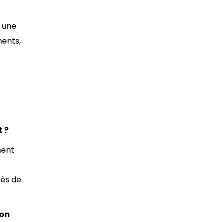
r une
ments,
.
 ?
ment
rès de
son