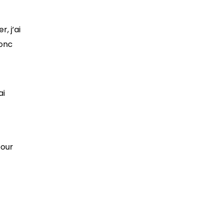
, j’ai
donc
ai
pour