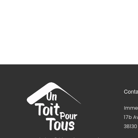
Conta
Immeu
17b A
38130 