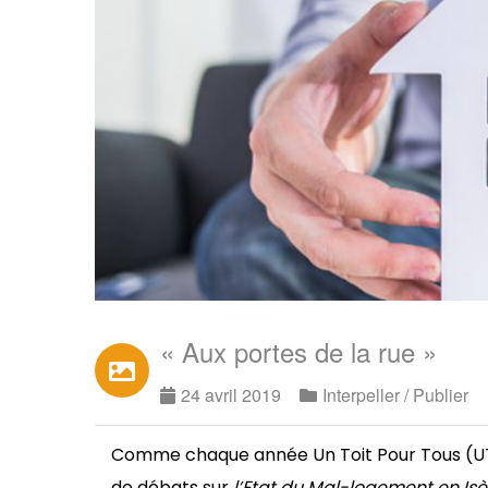
« Aux portes de la rue »
24 avril 2019
Interpeller / Publier
Comme chaque année Un Toit Pour Tous (UTPT)
de débats sur
l’Etat du Mal-logement en Isè