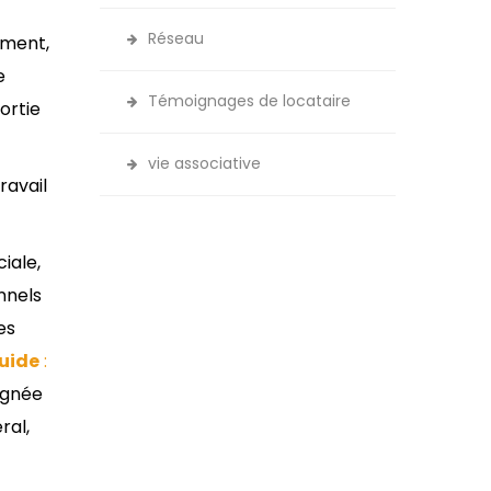
Réseau
gement,
e
Témoignages de locataire
ortie
vie associative
ravail
iale,
nnels
es
uide
:
signée
ral,