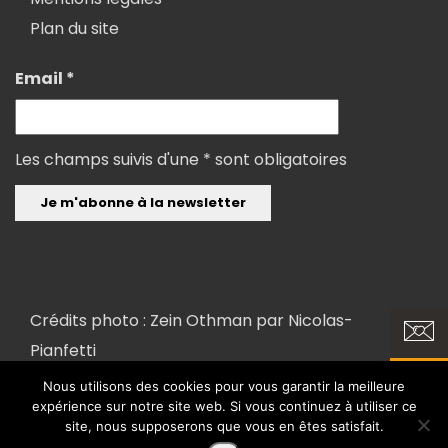
Plan du site
Email *
Les champs suivis d'une * sont obligatoires
Crédits photo : Zein Othman par
Nicolas-
Pianfetti
Nous utilisons des cookies pour vous garantir la meilleure
expérience sur notre site web. Si vous continuez à utiliser ce
Copyright 2018 ©
Conception et réalisation : FX COM'UNIK et LK
site, nous supposerons que vous en êtes satisfait.