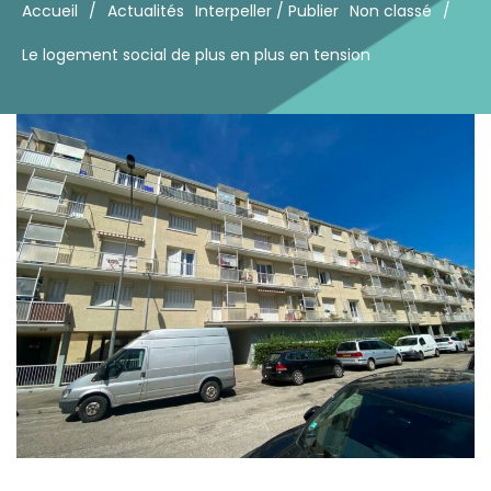
Accueil
/
Actualités
Interpeller / Publier
Non classé
/
Le logement social de plus en plus en tension