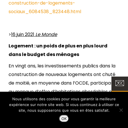
construction-de-logements-
sociaux_6084538_823448.html
>
16 juin 2021
Le Monde
Logement : un poids de plus en plus lourd
dans le budget des ménages
En vingt ans, les investissements publics dans la
construction de nouveaux logements ont chuté
de moitié, en moyenne dans l’OCDE, participant
au manque d’offre d’habitations abordables et
Nous utilisons des cookies pour vous garantir la meilleure
de qualité, selon une étude publiée le 14 juin.
expérience sur notre site web. Si vous continuez à utiliser ce
site, nous supposerons que vous en êtes satisfait.
https://www.lemonde.fr/economie/article/2021/06/
OK
un-poids-de-plus-en-plus-lourd-dans-le-