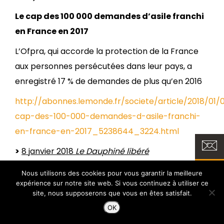
Le cap des 100 000 demandes d’asile franchi
en France en 2017
L’Ofpra, qui accorde la protection de la France
aux personnes persécutées dans leur pays, a
enregistré 17 % de demandes de plus qu’en 2016
http://abonnes.lemonde.fr/societe/article/2018/01/
cap-des-100-000-demandes-d-asile-franchi-
en-france-en-2017_5238644_3224.html
>
8 janvier 2018
Le Dauphiné libéré
Immigration Les ratés de la politique
Nous utilisons des cookies pour vous garantir la meilleure
expérience sur notre site web. Si vous continuez à utiliser ce
d’expulsion de Collomb
site, nous supposerons que vous en êtes satisfait.
Les centres de rétention sont pleins mais la
OK
France renvoie moins qu’en 2016.