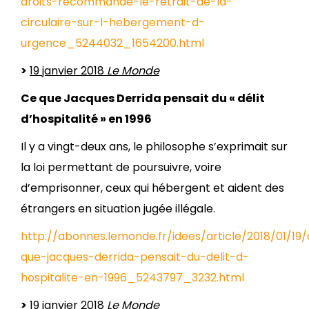
droits-recommande-le-retrait-de-la-
circulaire-sur-l-hebergement-d-
urgence_5244032_1654200.html
>
19 janvier 2018
Le Monde
Ce que Jacques Derrida pensait du « délit
d’hospitalité » en 1996
Il y a vingt-deux ans, le philosophe s’exprimait sur
la loi permettant de poursuivre, voire
d’emprisonner, ceux qui hébergent et aident des
étrangers en situation jugée illégale.
http://abonnes.lemonde.fr/idees/article/2018/01/19
que-jacques-derrida-pensait-du-delit-d-
hospitalite-en-1996_5243797_3232.html
>
19 janvier 2018
Le Monde