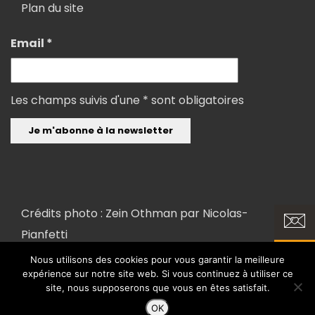
Plan du site
Email *
Les champs suivis d'une * sont obligatoires
Crédits photo : Zein Othman par
Nicolas-
Pianfetti
Nous utilisons des cookies pour vous garantir la meilleure
expérience sur notre site web. Si vous continuez à utiliser ce
Copyright 2018 ©
Conception et réalisation : FX COM'UNIK et LK
site, nous supposerons que vous en êtes satisfait.
INTERACTIVE
OK