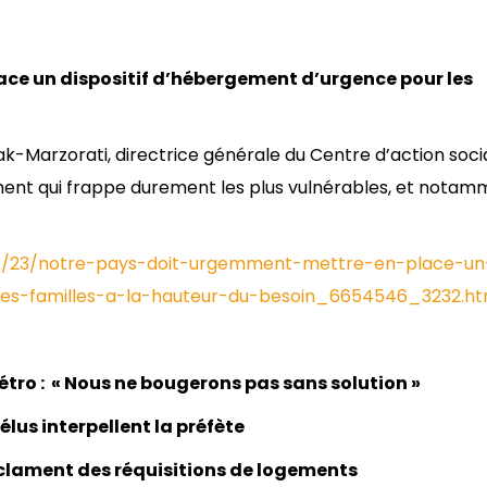
ace un dispositif d’hébergement d’urgence pour les
ak-Marzorati, directrice générale du Centre d’action soci
ment qui frappe durement les plus vulnérables, et notam
/11/23/notre-pays-doit-urgemment-mettre-en-place-un
les-familles-a-la-hauteur-du-besoin_6654546_3232.ht
étro : « Nous ne bougerons pas sans solution »
élus interpellent la préfète
 réclament des réquisitions de logements