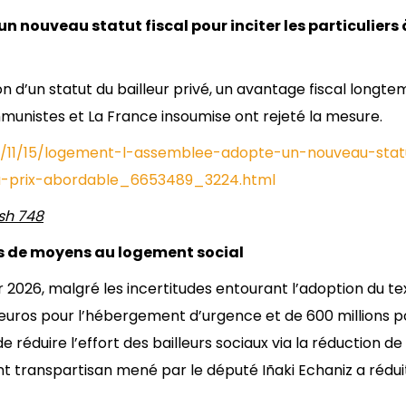
 nouveau statut fiscal pour inciter les particuliers 
n d’un statut du bailleur privé, un avantage fiscal longt
mmunistes et La France insoumise ont rejeté la mesure.
25/11/15/logement-l-assemblee-adopte-un-nouveau-stat
er-a-prix-abordable_6653489_3224.html
sh 748
us de moyens au logement social
 2026, malgré les incertitudes entourant l’adoption du text
d’euros pour l’hébergement d’urgence et de 600 millions p
 réduire l’effort des bailleurs sociaux via la réduction de
t transpartisan mené par le député Iñaki Echaniz a rédui