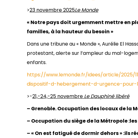
>
23 novembre 2025
Le Monde
« Notre pays doit urgemment mettre en pl
familles, à la hauteur du besoin »
Dans une tribune au « Monde », Aurélie El Hass
protestant, alerte sur l’ampleur du mal-loge
enfants.
https://www.lemonde.fr/idees/article/2025
dispositif-d-hebergement-d-urgence-pour-
>-
21,-24,-25 novembre
Le Dauphiné libéré
– Grenoble. Occupation des locaux de la M
– Occupation du siège de la Métropole :les 
– « On est fatigué de dormir dehors » :ils