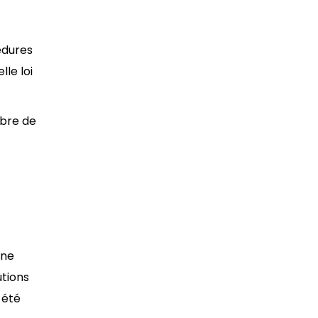
édures
lle loi
mbre de
une
utions
 été