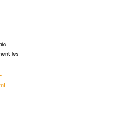
ale
ment les
-
ml