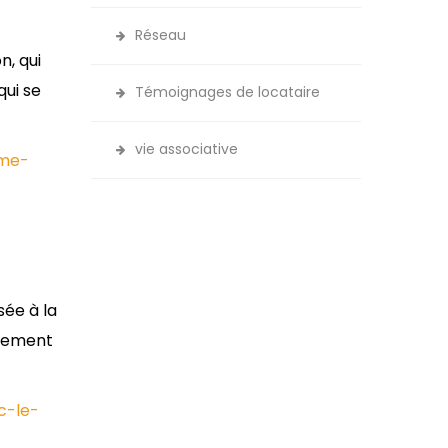
Réseau
n, qui
qui se
Témoignages de locataire
vie associative
eme-
sée à la
ogement
c-le-