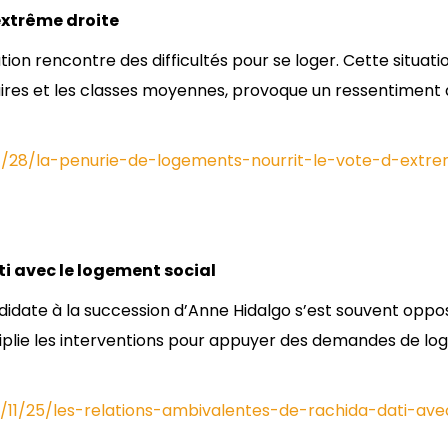
extrême droite
on rencontre des difficultés pour se loger. Cette situatio
ires et les classes moyennes, provoque un ressentiment 
11/28/la-penurie-de-logements-nourrit-le-vote-d-extr
i avec le logement social
didate à la succession d’Anne Hidalgo s’est souvent oppo
tiplie les interventions pour appuyer des demandes de l
5/11/25/les-relations-ambivalentes-de-rachida-dati-ave