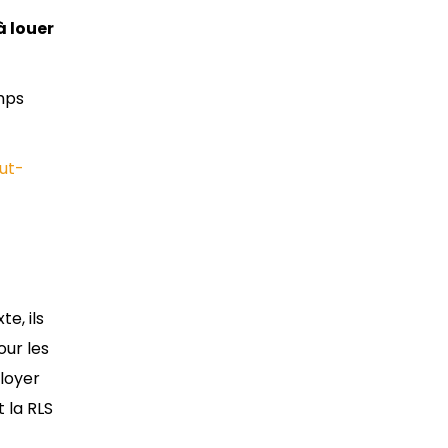
à louer
emps
ut-
e, ils
our les
 loyer
t la RLS