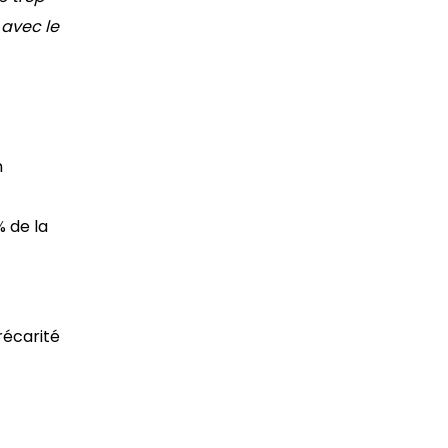
avec le
n
% de la
écarité