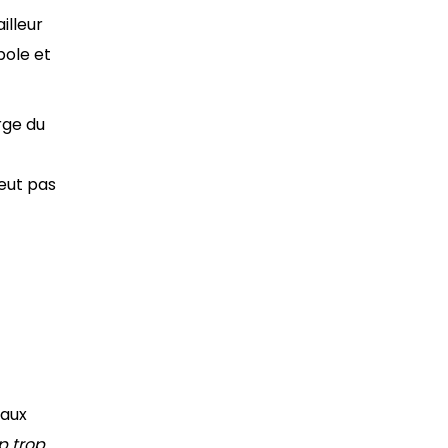
illeur
pole et
rge du
peut pas
baux
p trop