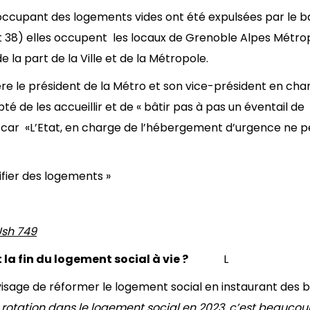
occupant des logements vides ont été expulsées par le ba
nt 38) elles occupent les locaux de Grenoble Alpes Métro
la part de la Ville et de la Métropole.
ère le président de la Métro et son vice-président en cha
é de les accueillir et de « bâtir pas à pas un éventail de
les car «L’Etat, en charge de l’hébergement d’urgence ne 
tifier des logements »
Ush 749
 et la fin du logement social à vie ?
L
sage de réformer le logement social en instaurant des 
 rotation dans le logement social en 2023, c’est beaucou