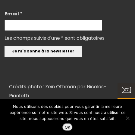
Email *
Les champs suivis d'une * sont obligatoires
Crédits photo : Zein Othman par
Nicolas-
Pianfetti
Nous utilisons des cookies pour vous garantir la meilleure
expérience sur notre site web. Si vous continuez à utiliser ce
Copyright 2018 ©
Conception et réalisation : FX COM'UNIK et LK
site, nous supposerons que vous en êtes satisfait.
INTERACTIVE
OK