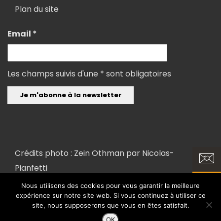
Plan du site
Email *
Les champs suivis d'une * sont obligatoires
Crédits photo : Zein Othman par
Nicolas-
Pianfetti
Nous utilisons des cookies pour vous garantir la meilleure
expérience sur notre site web. Si vous continuez à utiliser ce
Copyright 2018 ©
Conception et réalisation : FX COM'UNIK et LK
site, nous supposerons que vous en êtes satisfait.
INTERACTIVE
OK