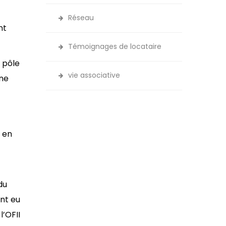
Réseau
nt
Témoignages de locataire
 pôle
vie associative
une
 en
du
ont eu
l’OFII