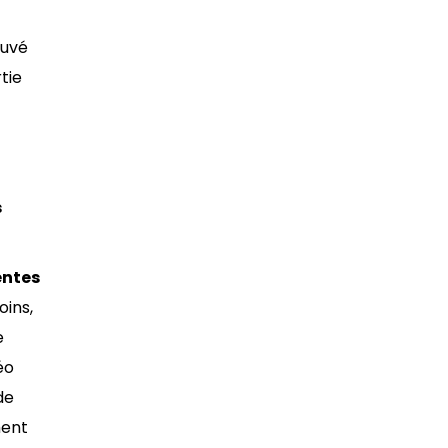
ouvé
tie
s
entes
oins,
e
éo
de
ment