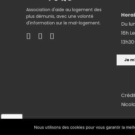
Association d'aide au logement des
Horai
plus démunis, avec une volonté
d'information sur le mal-logement.
Du lun
16h Le
13h30
Crédi
Nicol
Copyright 2018 ©
Conception et réalisation : FX COM'UNI
Nous utilisons des cookies pour vous garantir la meil