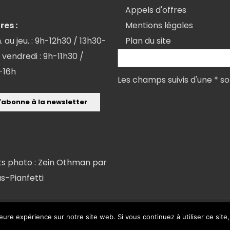
Appels d'offres
res :
Mentions légales
. au jeu. : 9h-12h30 / 13h30-
Plan du site
 vendredi : 9h-11h30 /
-16h
Les champs suivis d'une * so
ts photo : Zein Othman par
as-Pianfetti
K et LK INTERACTIVE
leure expérience sur notre site web. Si vous continuez à utiliser ce sit