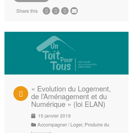
Share this
« Evolution du Logement,
de l’Aménagement et du
Numérique » (loi ELAN)
15 janvier 2019
Accompagner / Loger
,
Produire du