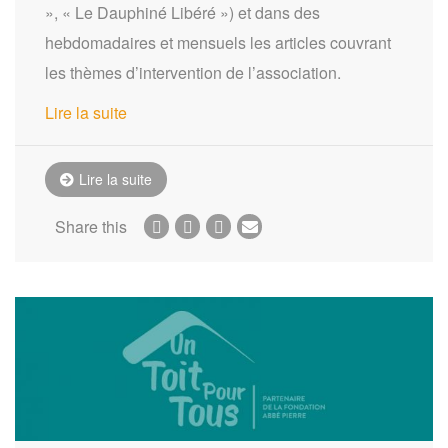
», « Le Dauphiné Libéré ») et dans des
hebdomadaires et mensuels les articles couvrant
les thèmes d’intervention de l’association.
Lire la suite
Lire la suite
Share this