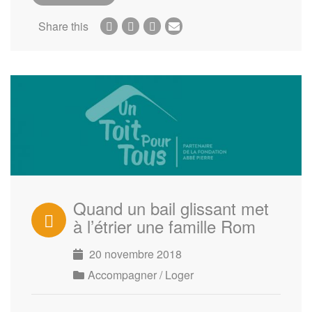
Share this
Quand un bail glissant met
à l’étrier une famille Rom
20 novembre 2018
Accompagner / Loger